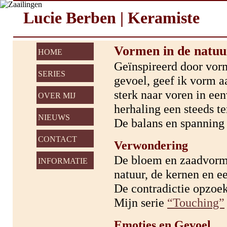
Lucie Berben | Keramiste
Vormen in de natuu
HOME
Geïnspireerd door vor
SERIES
gevoel, geef ik vorm a
sterk naar voren in een
OVER MIJ
herhaling een steeds te
NIEUWS
De balans en spanning 
CONTACT
Verwondering
De bloem en zaadvorme
INFORMATIE
natuur, de kernen en e
De contradictie opzoek
Mijn serie
“Touching”
Emoties en Gevoel